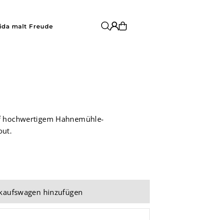
ida malt Freude
uf hochwertigem Hahnemühle-
out.