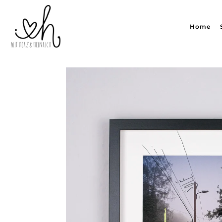
Translation missing: de.accessibility.skip_to_text
Home