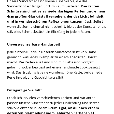
Unsere Suncatcher sind kleine Kunstwerke, die das
Sonnenlicht einfangen und im Raum verteilen.
Die zarten
Schnüre sind mit verschiedenfarbigen Perlen und einem
4cm großen Glaskristall versehen, der das Licht bündelt
und in wunderschönen Reflexionen tanzen lässt.
Selbst
wenn die Sonne einmal nicht scheint, bleibt der Suncatcher als
stilvolles Schmuckstück ein Blickfang in jedem Raum.
Unverwechselbare Handarbeit:
Jede einzelne Perle in unseren Suncatchern ist von Hand
gemacht, was jedes Exemplar zu einem absoluten Unikat
macht. Die Perlen aus Fimo sind mit Liebe und Sorgfalt
geformt, wobei bewusst auf einen handmade Look gesetzt
wird. Das Ergebnis ist eine wunderschöne Kette, bei der jede
Perle ihre eigene Geschichte erzählt.
Einzigartige Vielfalt:
Erhältlich in vielen verschiedenen Farben und Varianten,
passen unsere Suncatcher zu jeder Einrichtung und setzen
stilvolle Akzente in jedem Raum.
Egal, ob du nach einem
dezenten Glanz oder einem lebhaften Farbenspiel