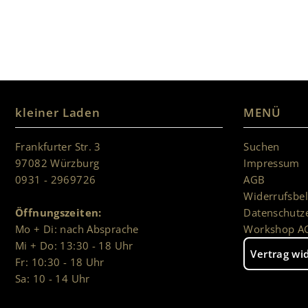
kleiner Laden
MENÜ
Frankfurter Str. 3
Suchen
97082 Würzburg
Impressum
0931 - 2969726
AGB
Widerrufsbe
Öffnungszeiten:
Datenschutz
Mo + Di: nach Absprache
Workshop A
Mi + Do: 13:30 - 18 Uhr
Vertrag wi
Fr: 10:30 - 18 Uhr
Sa: 10 - 14 Uhr