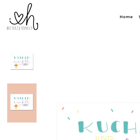
Translation missing: de.accessibility.skip_to_text
Home