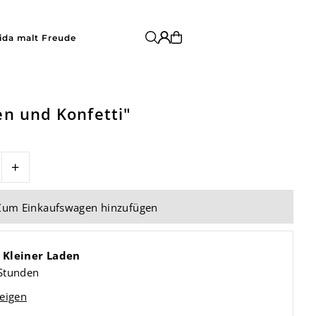
ida malt Freude
n und Konfetti"
+
i
Kleiner Laden
 Stunden
eigen