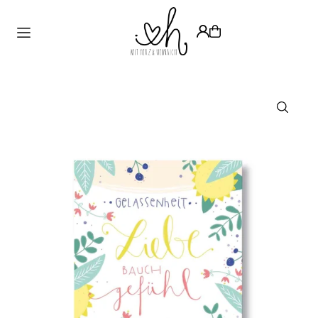
Translation missing: de.accessibility.skip_to_text