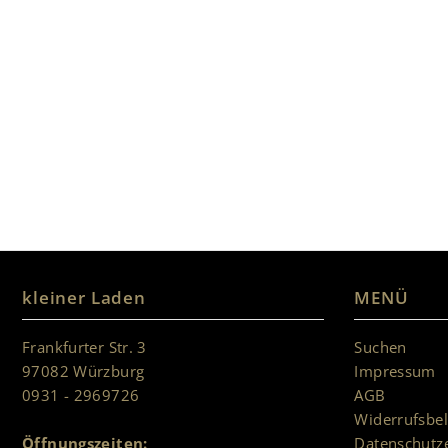
kleiner Laden
MENÜ
Frankfurter Str. 3
Suchen
97082 Würzburg
Impressum
0931 - 2969726
AGB
Widerrufsbe
Öffnungszeiten:
Datenschutz