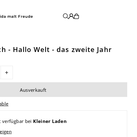
ida malt Freude
h - Hallo Welt - das zweite Jahr
+
able
t verfügbar bei
Kleiner Laden
eigen