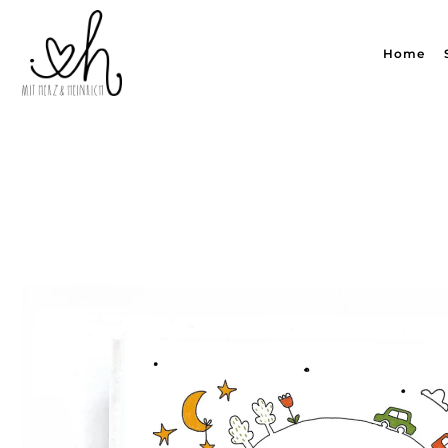
Translation missing: de.accessibility.skip_to_text
Home