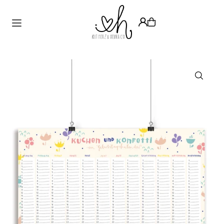
Translation missing: de.accessibility.skip_to_text